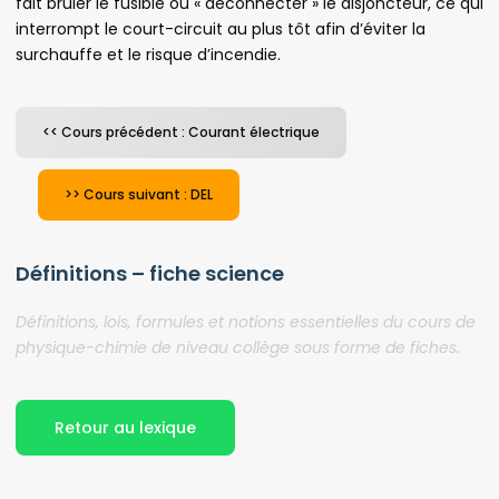
fait bruler le fusible ou « déconnecter » le disjoncteur, ce qui
interrompt le court-circuit au plus tôt afin d’éviter la
surchauffe et le risque d’incendie.
<< Cours précédent : Courant électrique
>> Cours suivant : DEL
Définitions – fiche science
Définitions, lois, formules et notions essentielles du cours de
physique-chimie de niveau collège sous forme de fiches.
Retour au lexique