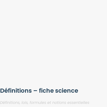
Définitions – fiche science
Définitions, lois, formules et notions essentielles