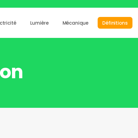
ctricité
Lumière
Mécanique
Définitions
ion