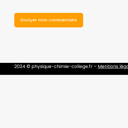
2024 © physique-chimie-college.fr –
Mentions lég