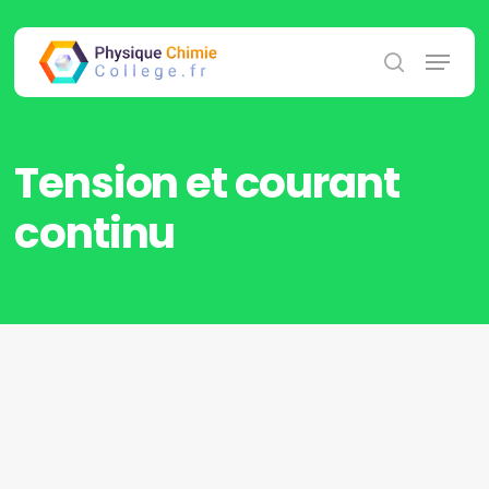
Skip
to
Menu
main
search
content
Tension et courant
continu