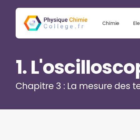
Skip
to
main
Chimie
Ele
content
Hit enter to search or ESC to close
1. L'oscillosc
Chapitre 3 : La mesure des t