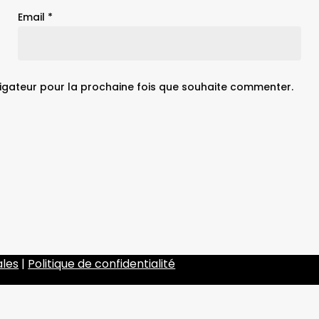
Email
*
igateur pour la prochaine fois que souhaite commenter.
ales
|
Politique de confidentialité