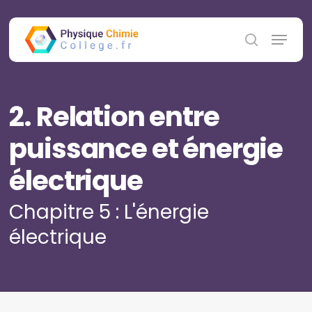
Skip
to
Menu
main
search
content
2. Relation entre
puissance et énergie
électrique
Chapitre 5 : L'énergie
électrique