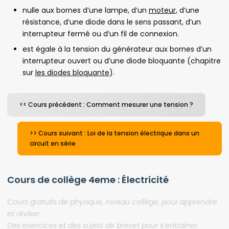
nulle aux bornes d’une lampe, d’un
moteur
, d’une
résistance, d’une diode dans le sens passant, d’un
interrupteur fermé ou d’un fil de connexion.
est égale à la tension du générateur aux bornes d’un
interrupteur ouvert ou d’une diode bloquante (chapitre
sur
les diodes bloquante
).
<< Cours précédent : Comment mesurer une tension ?
>> Cours suivant : Loi de la tension électrique dans un
circuit en série
Cours de collège 4eme : Électricité
Cours gratuits de physique, niveau collège, pour apprendre
et réviser.
Des exercices et des sujets de brevet pour s’entrainer.