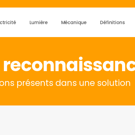
ctricité
Lumière
Mécanique
Définitions
de reconnaissanc
 ions présents dans une solution