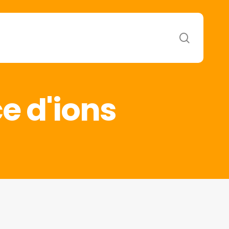
search
e d'ions