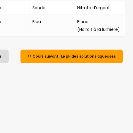
e
Soude
Nitrate d’argent
e
Bleu
Blanc
(Noircit à la lumière)
e
>> Cours suivant : Le pH des solutions aqueuses