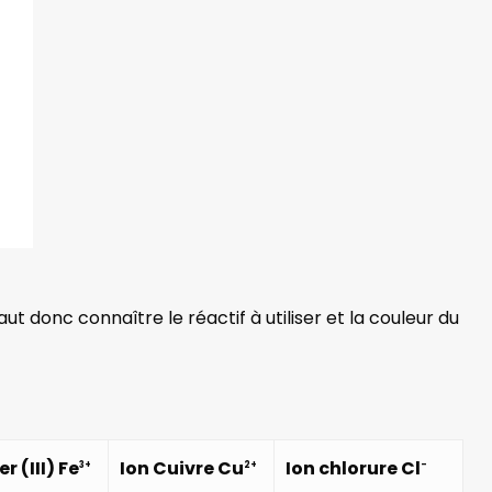
aut donc connaître le réactif à utiliser et la couleur du
er (III) Fe
Ion Cuivre Cu
Ion chlorure Cl
3+
2+
–