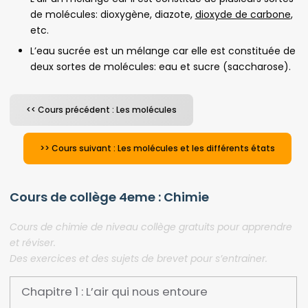
de molécules: dioxygène, diazote,
dioxyde de carbone
,
etc.
L’eau sucrée est un mélange car elle est constituée de
deux sortes de molécules: eau et sucre (saccharose).
<< Cours précédent : Les molécules
>> Cours suivant : Les molécules et les différents états
Cours de collège 4eme : Chimie
Cours de chimie de niveau collège gratuits pour apprendre
et réviser.
Des exercices et des sujets de brevet pour s’entrainer.
Chapitre 1 : L’air qui nous entoure