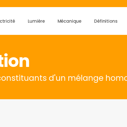
ctricité
Lumière
Mécanique
Définitions
tion
s constituants d'un mélange ho