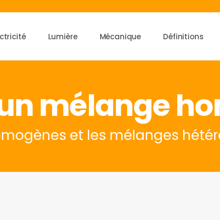
ctricité
Lumière
Mécanique
Définitions
'un mélange h
homogènes et les mélanges hété